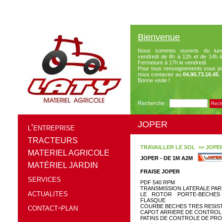
Bienvenue
Nous sommes ouverts du lun
vendredi de 8h à 12h et de 14h 
Fermeture à 17h le vendredi.
Pour tous renseignements vous p
nous contacter au
04.90.73.16.45
.
Bonne visite !
Recherche :
JOPER
l'entreprise
TRACTEURS
TRAVAILLER LE SOL >> JOPE
MATERIEL AGRICOLE
JOPER - DE 1M A2M
MATÉRIEL JARDIN
FRAISE JOPER
services
PDF 540 RPM
TRANSMISSION LATERALE PA
actualites
LE ROTOR PORTE-BECHES
FLASQUE
contact-plan
COURBE BECHES TRES RESIST
CAPOT ARRIERE DE CONTROL
PATINS DE CONTROLE DE PR