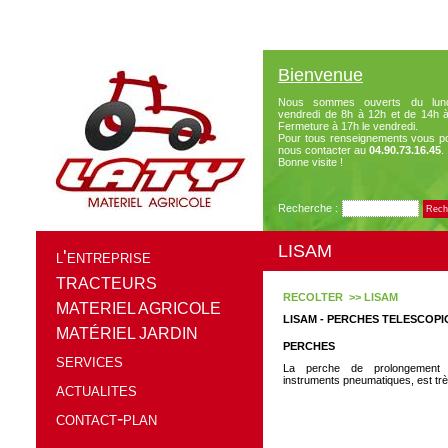
Bienvenue
Nous sommes ouverts du lun
vendredi de 8h à 12h et de 14h 
Fermeture à 17h le vendredi.
Pour tous renseignements vous p
nous contacter au
04.90.73.16.45
.
Bonne visite !
Recherche :
LISAM
l'entreprise
TRACTEURS
RECOLTER >> LISAM
MATERIEL AGRICOLE
LISAM - PERCHES TELESCOPIQ
MATÉRIEL JARDIN
PERCHES
services
La perche de prolongement té
instruments pneumatiques, est très
actualites
contact-plan