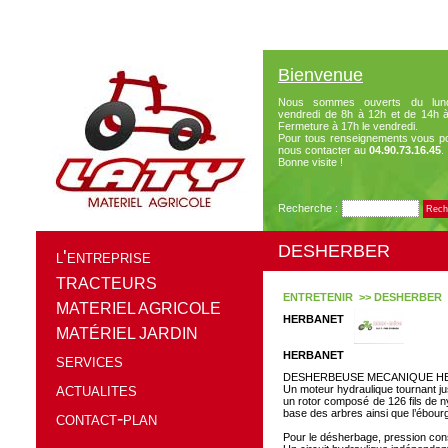
Bienvenue
Nous sommes ouverts du lun
vendredi de 8h à 12h et de 14h 
Fermeture à 17h le vendredi.
Pour tous renseignements vous p
nous contacter au
04.90.73.16.45
.
Bonne visite !
Recherche :
DESHERBER
l'entreprise
TRACTEURS
ENTRETENIR >> DESHERBER
MATERIEL AGRICOLE
HERBANET
MATÉRIEL JARDIN
HERBANET
services
DESHERBEUSE MECANIQUE H
actualites
Un moteur hydraulique tournant ju
un rotor composé de 126 fils de n
base des arbres ainsi que l’ébou
contact-plan
Pour le désherbage, pression cons