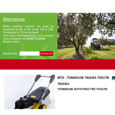
Bienvenue
Nous sommes ouverts du lundi au
vendredi de 8h à 12h et de 14h à 18h.
Fermeture à 17h le vendredi.
Pour tous renseignements vous pouvez
nous contacter au
04.90.73.16.45
.
Bonne visite !
Recherche :
MTD - TONDEUSE TIGARA TG51TB
TIGARA
TONDEUSE AUTOTRACTEE TG51TB