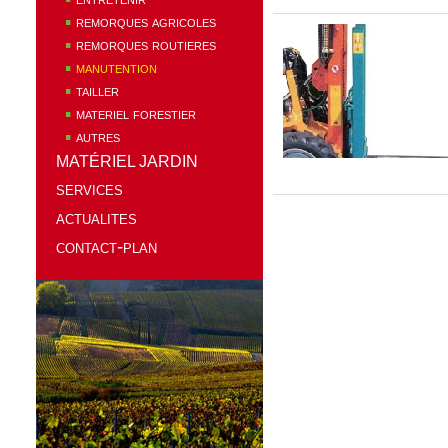
remorques agricoles
remorques routieres
manutention
tailler
materiel forestier
autres
MATÉRIEL JARDIN
services
actualites
contact-plan