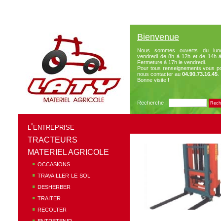
Bienvenue
Nous sommes ouverts du lun
vendredi de 8h à 12h et de 14h 
Fermeture à 17h le vendredi.
Pour tous renseignements vous p
nous contacter au
04.90.73.16.45
.
Bonne visite !
Recherche :
l'entreprise
TRACTEURS
MATERIEL AGRICOLE
occasions
travailler le sol
desherber
traiter
recolter
entretenir